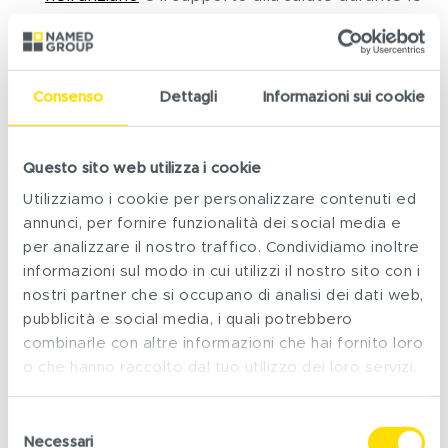
diverse fasi della
vita riproduttiva della donna
.
Il mercato della nutraceutica in
Consenso
Dettagli
Informazioni sui cookie
Italia
Questo sito web utilizza i cookie
Il ruolo di crescente centralità dei nutraceutici per
Utilizziamo i cookie per personalizzare contenuti ed
contribuire al mantenimento del benessere
annunci, per fornire funzionalità dei social media e
emerge da alcuni
dati rilevati nell’anno 2023
,
per analizzare il nostro traffico. Condividiamo inoltre
riportati qui di seguito, presentati all’assemblea
informazioni sul modo in cui utilizzi il nostro sito con i
annuale di
Integratori & Salute
tenuta a Roma il 3
nostri partner che si occupano di analisi dei dati web,
2
ottobre del 2024
.
pubblicità e social media, i quali potrebbero
combinarle con altre informazioni che hai fornito loro
o che hanno raccolto dal tuo utilizzo dei loro servizi.
Selezione
Necessari
del