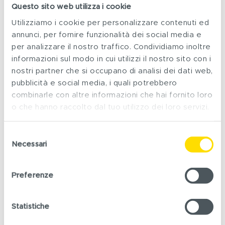
funzioni genetiche e fornire
insight
dettagliati sulla
Questo sito web utilizza i cookie
dinamica delle comunità microbiche.
Utilizziamo i cookie per personalizzare contenuti ed
annunci, per fornire funzionalità dei social media e
Ecco alcuni esempi delle
principali applicazioni
per analizzare il nostro traffico. Condividiamo inoltre
della metagenomica
:
informazioni sul modo in cui utilizzi il nostro sito con i
nostri partner che si occupano di analisi dei dati web,
pubblicità e social media, i quali potrebbero
Classificazione tassonomica
combinarle con altre informazioni che hai fornito loro
Sviluppare algoritmi di classificazione in grado di
o che hanno raccolto dal tuo utilizzo dei loro servizi.
identificare e classificare rapidamente
i
microrganismi
presenti nei campioni
Selezione
metagenomici. Questi algoritmi possono
Necessari
del
superare le sfide legate alla grande diversità
consenso
genetica e alla presenza di specie non ancora
Preferenze
catalogate.
Scoperta di nuovi organismi
Consentire la scoperta di nuovi organismi non
Statistiche
ancora coltivati in laboratorio. Molte specie