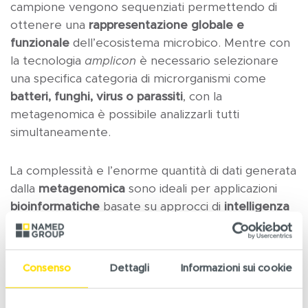
campione vengono sequenziati permettendo di
ottenere una
rappresentazione globale e
funzionale
dell’ecosistema microbico. Mentre con
la tecnologia
amplicon
è necessario selezionare
una specifica categoria di microrganismi come
batteri, funghi, virus o parassiti
, con la
metagenomica è possibile analizzarli tutti
simultaneamente.
La complessità e l’enorme quantità di dati generata
dalla
metagenomica
sono ideali per applicazioni
bioinformatiche
basate su approcci di
intelligenza
artificiale (IA)
quali algoritmi di
machine learning
o
reti neurali
. Questa convergenza tra
biologia
molecolare e IA
ha diverse applicazioni innovative
Consenso
Dettagli
Informazioni sui cookie
e contribuisce a comprendere meglio la diversità
microbica, identificare nuove specie, predire