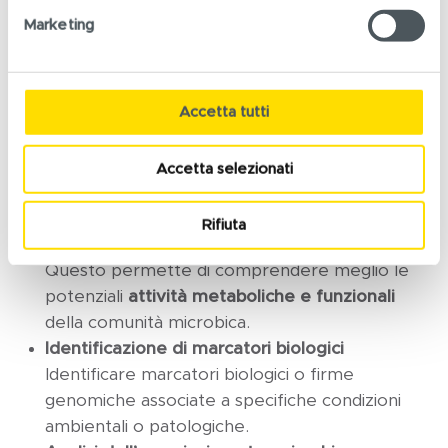
batteriche presenti in ambienti complessi
Marketing
come il microbiota intestinale non possono
essere isolate e coltivate. Questo approccio è
utilizzato soprattutto per
l’identificazione di
Accetta tutti
nuovi microrganismi
probiotici
da sviluppare
per il mercato (
Next Generation Probiotics
).
Funzionalità genomiche
Accetta selezionati
Calcolare il
potenziale metabolico
identificando
effettivamente le sequenze genetiche
Rifiuta
presenti nei genomi microbici sequenziati.
Questo permette di comprendere meglio le
potenziali
attività metaboliche e funzionali
della comunità microbica.
Identificazione di marcatori biologici
Identificare marcatori biologici o firme
genomiche associate a specifiche condizioni
ambientali o patologiche.