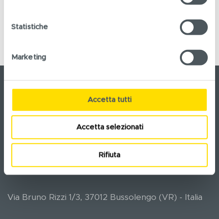
Statistiche
Marketing
Accetta tutti
Accetta selezionati
namedgroup.com è un sito di Named S.r.l.
Rifiuta
Named S.r.l.
Via Bruno Rizzi 1/3, 37012 Bussolengo (VR) - Italia