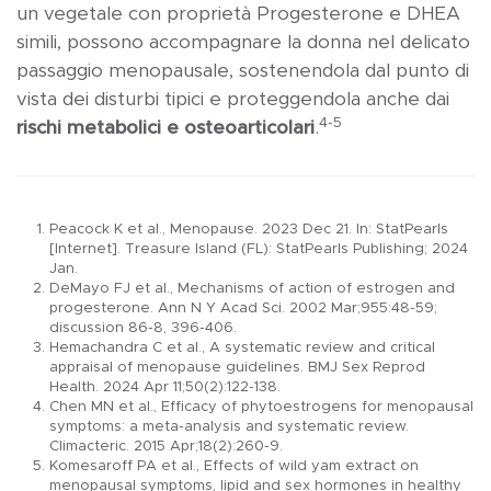
un vegetale con proprietà Progesterone e DHEA
simili, possono accompagnare la donna nel delicato
passaggio menopausale, sostenendola dal punto di
vista dei disturbi tipici e proteggendola anche dai
4-5
rischi metabolici e osteoarticolari
.
Peacock K et al., Menopause. 2023 Dec 21. In: StatPearls
[Internet]. Treasure Island (FL): StatPearls Publishing; 2024
Jan.
DeMayo FJ et al., Mechanisms of action of estrogen and
progesterone. Ann N Y Acad Sci. 2002 Mar;955:48-59;
discussion 86-8, 396-406.
Hemachandra C et al., A systematic review and critical
appraisal of menopause guidelines. BMJ Sex Reprod
Health. 2024 Apr 11;50(2):122-138.
Chen MN et al., Efficacy of phytoestrogens for menopausal
symptoms: a meta-analysis and systematic review.
Climacteric. 2015 Apr;18(2):260-9.
Komesaroff PA et al., Effects of wild yam extract on
menopausal symptoms, lipid and sex hormones in healthy