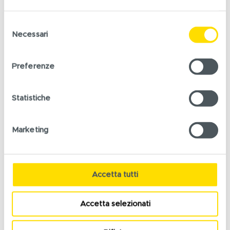
pasta di farina bianca, pane bianco, dolciumi);
ridurre al minimo il consumo di
sale
, evitando i
Selezione
Necessari
cibi confezionati con sale aggiunto;
del
privilegiare
alimenti ricchi di fibre, di vitamine e
consenso
di sali minerali
assumendo ogni giorno 5
Preferenze
porzioni di verdura e frutta;
mantenersi
attive fisicamente
mediante la
Statistiche
pratica regolare di esercizi motori.
Marketing
Accetta tutti
Accetta selezionati