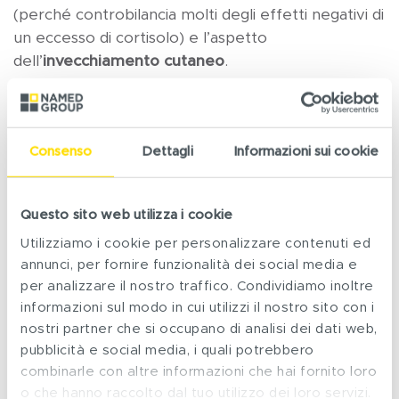
(perché controbilancia molti degli effetti negativi di
un eccesso di cortisolo) e l’aspetto
dell’
invecchiamento cutaneo
.
Consigli utili per la menopausa
Consenso
Dettagli
Informazioni sui cookie
3
Alcune misure generali
possono favorire il
benessere in menopausa
:
Questo sito web utilizza i cookie
Utilizziamo i cookie per personalizzare contenuti ed
consumare
cereali integrali, legumi, soia,
annunci, per fornire funzionalità dei social media e
pesce
;
per analizzare il nostro traffico. Condividiamo inoltre
bere
acqua ricca di magnesio
;
informazioni sul modo in cui utilizzi il nostro sito con i
limitare il consumo di
grassi animali e acidi
nostri partner che si occupano di analisi dei dati web,
grassi saturi
(carni, formaggi), preferire gli
acidi
pubblicità e social media, i quali potrebbero
grassi polinsaturi
(oli vegetali, oli di pesce);
combinarle con altre informazioni che hai fornito loro
ridurre i
carboidrati raffinati
(cereali zuccherati,
o che hanno raccolto dal tuo utilizzo dei loro servizi.