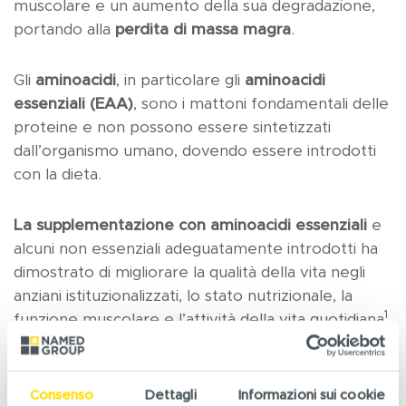
muscolare e un aumento della sua degradazione,
portando alla
perdita di massa magra
.
Gli
aminoacidi
, in particolare gli
aminoacidi
essenziali (EAA)
, sono i mattoni fondamentali delle
proteine e non possono essere sintetizzati
dall’organismo umano, dovendo essere introdotti
con la dieta.
La supplementazione con aminoacidi essenziali
e
alcuni non essenziali
adeguatamente introdotti ha
dimostrato di migliorare la qualità della vita negli
anziani istituzionalizzati, lo stato nutrizionale, la
1
funzione muscolare e l’attività della vita quotidiana
.
Uno studio ha rilevato che la supplementazione
orale con EAA (4 g due volte al giorno per 8
settimane) ha migliorato in modo significativo lo
Consenso
Dettagli
Informazioni sui cookie