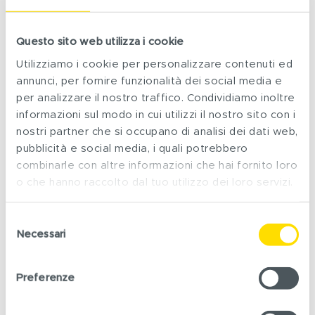
stato nutrizionale, la forza muscolare e le
componenti fisiche e mentali della qualità della vita
2
rispetto al placebo
Questo sito web utilizza i cookie
.
Utilizziamo i cookie per personalizzare contenuti ed
annunci, per fornire funzionalità dei social media e
Inoltre, l’assunzione di aminoacidi essenziali, uniti ad
per analizzare il nostro traffico. Condividiamo inoltre
alcuni aminoacidi non essenziali adeguatamente
informazioni sul modo in cui utilizzi il nostro sito con i
selezionati in forma libera, viene assimilata
nostri partner che si occupano di analisi dei dati web,
rapidamente dall’apparato digerente senza un
pubblicità e social media, i quali potrebbero
elevato dispendio energetico e rappresenta uno
combinarle con altre informazioni che hai fornito loro
stimolo anabolico più efficace
rispetto
o che hanno raccolto dal tuo utilizzo dei loro servizi.
all’assunzione della stessa quantità di aminoacidi
3
sotto forma di proteine
.
Selezione
Necessari
del
La
fragilità
, pur avendo una significativa
consenso
sovrapposizione fenotipica con la sarcopenia
Preferenze
(come la ridotta forza di prensione manuale e la
lenta velocità di deambulazione), è un concetto più