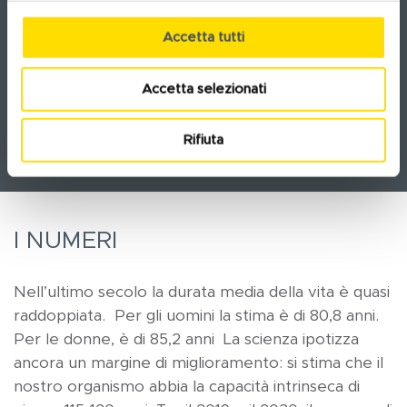
l’invecchiamento può essere considerato come “la
Accetta tutti
madre” di tutte le patologie croniche, è altrettanto
vero che nell’invecchiamento la genetica gioca un
Accetta selezionati
ruolo parziale, mentre più determinante è
l’epigenetica, cioè l’ambiente e lo stile di vita
Rifiuta
I NUMERI
Nell’ultimo secolo la durata media della vita è quasi
raddoppiata. Per gli uomini la stima è di 80,8 anni.
Per le donne, è di 85,2 anni La scienza ipotizza
ancora un margine di miglioramento: si stima che il
nostro organismo abbia la capacità intrinseca di