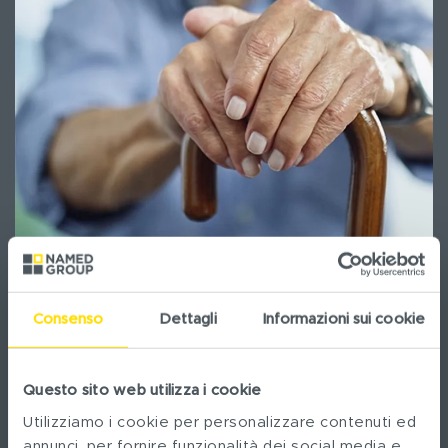
2021 -2030 “THE UNITED
NATIONS DECADE OF HEALTHY
Consenso
Dettagli
Informazioni sui cookie
AGEING”
Questo sito web utilizza i cookie
L’Assemblea Generale dell’ONU, in accordo con
Utilizziamo i cookie per personalizzare contenuti ed
l’OMS, ha proclamato il 2021-2030 “The United
annunci, per fornire funzionalità dei social media e