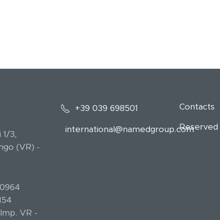
Contacts
+39 039 698501
Reserved
international@namedgroup.com
 1/3,
ngo (VR) -
10964
154
. Imp. VR -