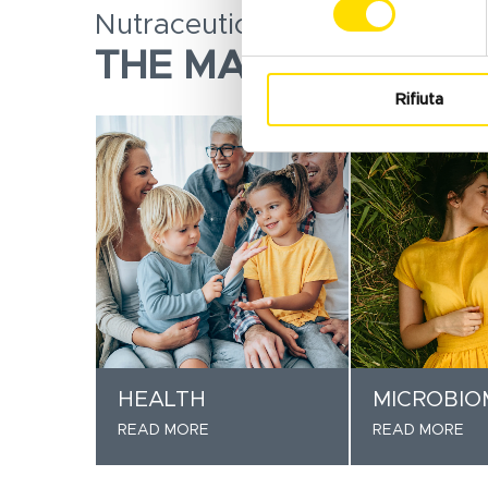
Nutraceuticals, supplements,
THE MAIN AREAS O
Rifiuta
HEALTH
MICROBIO
READ MORE
READ MORE