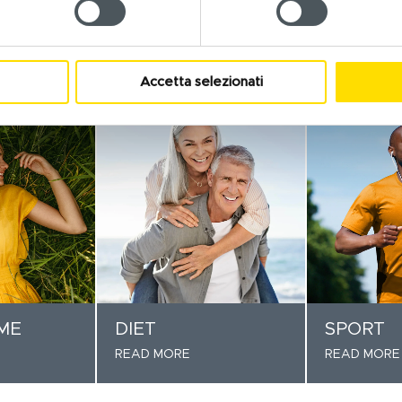
 and medical devices
F INTERVENTION
Accetta selezionati
ME
DIET
SPORT
READ MORE
READ MORE